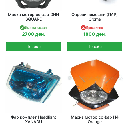
Маска мотор со фар DHH
Фарови помошни (ПАР)
SQUARE
Crome
2700 ден.
1800 ден.
Повеќе
Повеќе
Фар комплет Headlight
Маска мотор со фар H4
XANADU
Orange