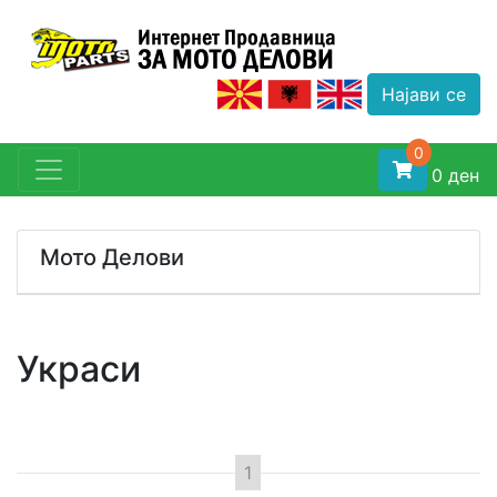
Најави се
0
0
ден
Мото Делови
Одбери Тип
Украси
Одбери Бренд
Одбери Модел