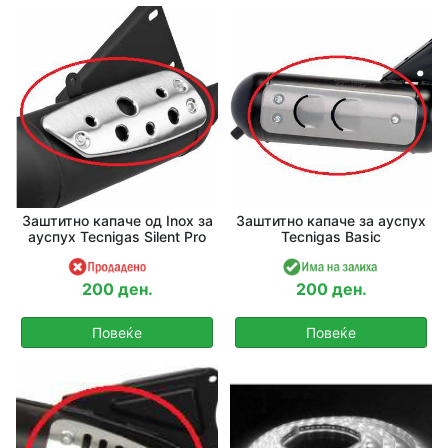
Одбери Година
Барај
Заштитно капаче од Inox за
Заштитно капаче за ауспух
ауспух Tecnigas Silent Pro
Tecnigas Basic
200 ден.
200 ден.
Повеќе
Повеќе