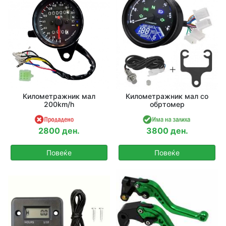
Километражник мал
Километражник мал со
200km/h
обртомер
2800 ден.
3800 ден.
Повеќе
Повеќе