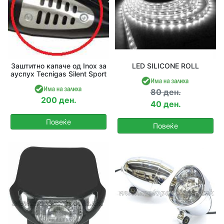
Заштитно капаче од Inox за
LED SILICONE ROLL
ауспух Tecnigas Silent Sport
80 ден.
200 ден.
40 ден.
Повеќе
Повеќе