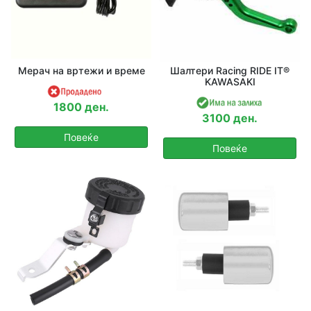
Мерач на вртежи и време
Шалтери Racing RIDE IT®
KAWASAKI
1800 ден.
3100 ден.
Повеќе
Повеќе