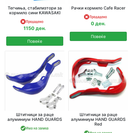
Тегчиња, стабилизтори за
Рачки кормило Cafe Racer
кормило сини KAWASAKI
0 ден.
1150 ден.
Повеќе
Повеќе
Штитници за раце
Штитници за раце
алуминиум HAND GUARDS
алуминиум HAND GUARDS
Red