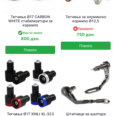
Тегчиња Ø17 CARBON
Тегчиња за алуминско
WHITE стабилизатори за
кормило Ø13,5
кормило
750 ден.
800 ден.
Повеќе
Повеќе
Тегчиња Ø17 XINLI XL-323
Штитници за шалтери