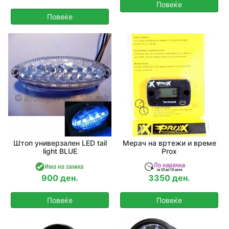
Повеќе
Повеќе
Штоп универзален LED tail
Мерач на вртежи и време
light BLUE
Prox
900 ден.
3350 ден.
Повеќе
Повеќе