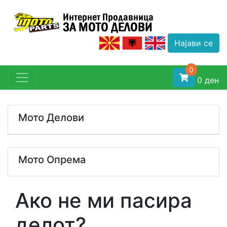
Најави се
0
0
ден
Мото Делови
Одбери Тип
Мото Опрема
Одбери Бренд
ПРОИЗВОДИ НА ПОПУСТ
Ако не ми пасира
Одбери Модел
Нега и одржување
делот?