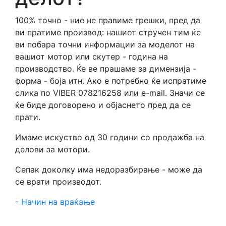
Акумулатори
Одбери Година
100% точно - ние не правиме грешки, пред да
ви пратиме производ: нашиот стручен тим ќе
Кациги
ви побара точни информации за моделот на
вашиот мотор или скутер - година на
Облека
Барај
производство. Ќе ве прашаме за димензија -
форма - боја итн. Ако е потребно ќе испратиме
ГУМИ
слика по VIBER 078216258 или e-mail. Значи се
ќе биде договорено и објаснето пред да се
Рачки навлаки
прати.
Тегчиња антивибрација
Имаме искуство од 30 години со продажба на
делови за мотори.
Масла - Лубриканти
Сепак доколку има недоразбирање - може да
се врати производот.
Куфери - Багаж
- Начин на враќање
Катанци и сајли