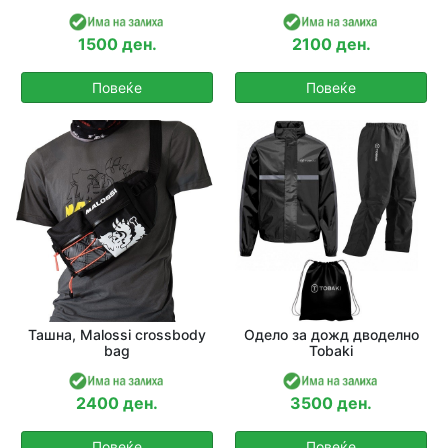
1500 ден.
2100 ден.
Повеќе
Повеќе
Ташна, Malossi crossbody
Одело за дожд дводелно
bag
Tobaki
2400 ден.
3500 ден.
Повеќе
Повеќе