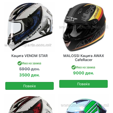
Одбери Година
Барај
Кацига VENOM STAR
MALOSSI Кацига AWAX
CafeRacer
5900 ден.
9000 ден.
3500 ден.
Повеќе
Повеќе