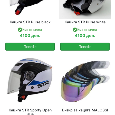
Кацига STR Pulse black
Кацига STR Pulse white
4100 ден.
4100 ден.
Повеќе
Повеќе
Кацига STR Sporty Open
Визир за кацига MALOSSI
Blue