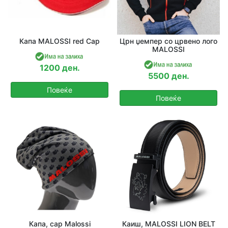
Капа MALOSSI red Cap
Црн џемпер со црвено лого
MALOSSI
1200 ден.
5500 ден.
Повеќе
Повеќе
Капа, cap Malossi
Каиш, MALOSSI LION BELT