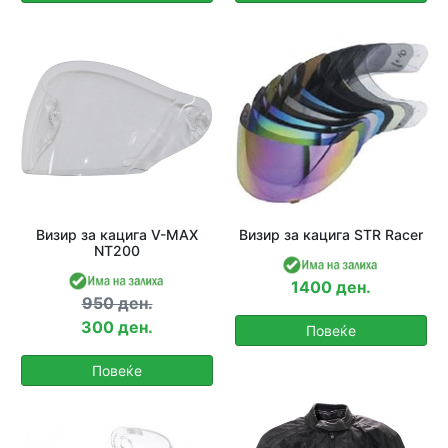
Визир за кацига V-MAX
Визир за кацига STR Racer
NT200
1400 ден.
950 ден.
300 ден.
Повеќе
Повеќе