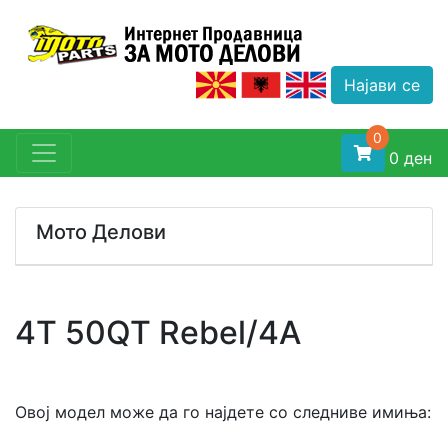
Најави се
0
0
ден
Мото Делови
Одбери Тип
4T 50QT Rebel/4A
Одбери Бренд
Овој модел може да го најдете со следниве имиња:
Одбери Модел