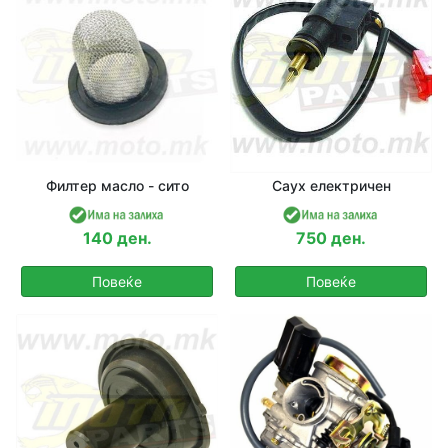
Филтер масло - сито
Саух електричен
140 ден.
750 ден.
Повеќе
Повеќе