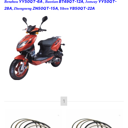
YY50QT-6A
BT49QT-12A
YY50QT-
Benzhou
,
Baotian
,
Jonway
28A
ZN50QT-15A
YB50QT-22A
,
Zhongneng
,
Yiben
Одбери Година
Барај