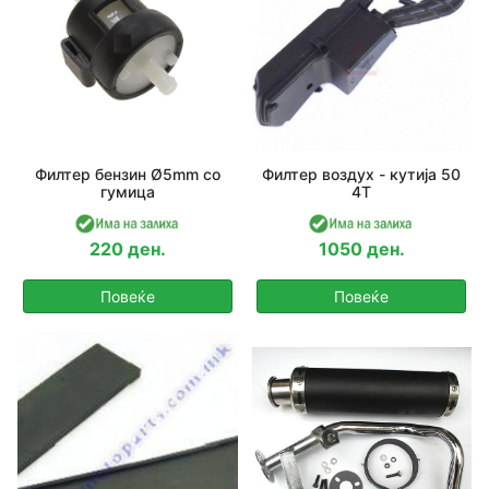
Филтер бензин Ø5mm со
Филтер воздух - кутија 50
гумица
4T
220 ден.
1050 ден.
Повеќе
Повеќе