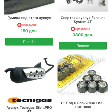
Гумица под стега ауспух
Спортски ауспух Exhaust
System 4T
150 ден.
3800 ден.
Повеќе
Повеќе
СЕТ од 6 Ролни MALOSSI
16x13mm
Ауспух Tecnigas SilentPRO
4T