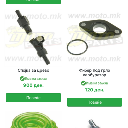
Спојка за црево
Фибер под грло
карбуратор
900 ден.
120 ден.
Повеќе
Повеќе