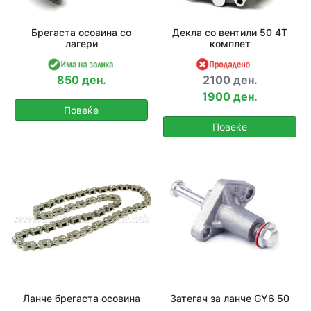
Брегаста осовина со
Декла со вентили 50 4T
лагери
комплет
850 ден.
2100 ден.
1900 ден.
Повеќе
Повеќе
Ланче брегаста осовина
Затегач за ланче GY6 50