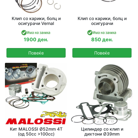
Клип со карики, болц и
Клип со карики, болц и
осигурачи Vernal
осигурачи
1900 ден.
850 ден.
Повеќе
Повеќе
Кит MALOSSI Ø52mm 4T
Цилиндер со клип и
(од 50сс >100сс)
дихтони Ø39mm