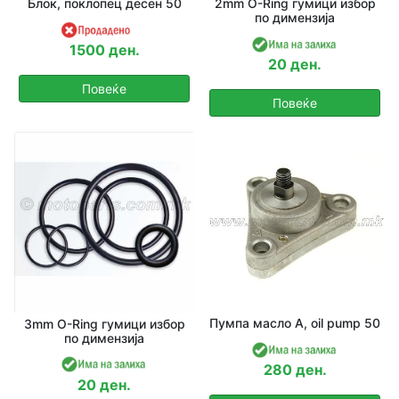
Блок, поклопец десен 50
2mm O-Ring гумици избор
по димензија
1500 ден.
20 ден.
Повеќе
Повеќе
Пумпа масло A, oil pump 50
3mm O-Ring гумици избор
по димензија
280 ден.
20 ден.