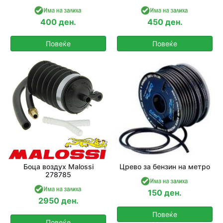
400 ден.
450 ден.
Повеќе
Повеќе
Боца воздух Malossi
Црево за бензин на метро
278785
150 ден.
2950 ден.
Повеќе
Повеќе