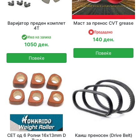
Варијатор преден комплет
Маст за пренос CVT grease
4T
140 ден.
1050 ден.
Повеќе
Повеќе
СЕТ од 6 Ролни 16x13mm D
Каиш преносен (Drive Belt)