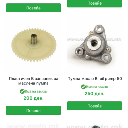
Повеќе
Повеќе
Пластичен B запчаник за
Пумпа масло B, oil pump 50
маслена пумпа
250 ден.
200 ден.
Повеќе
Повеќе