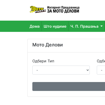
Дома
Што нудиме
Ч. П. Прашања
Мото Делови
Одбери Тип
Одб