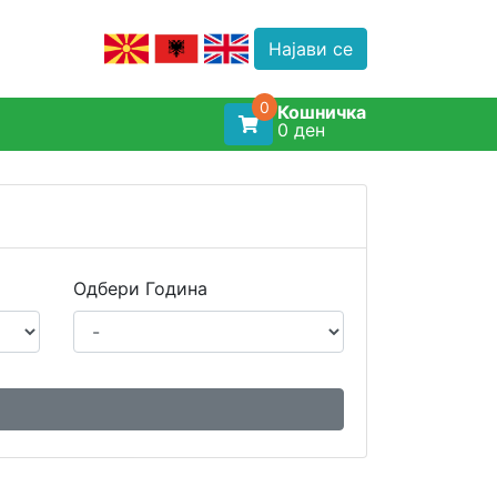
Најави се
0
Кошничка
0
ден
Одбери Година