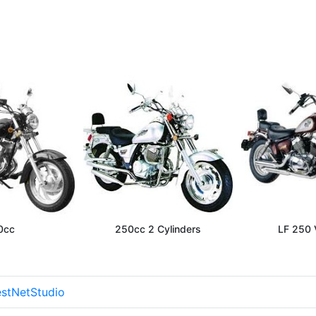
0cc
250cc 2 Cylinders
LF 250 
stNetStudio