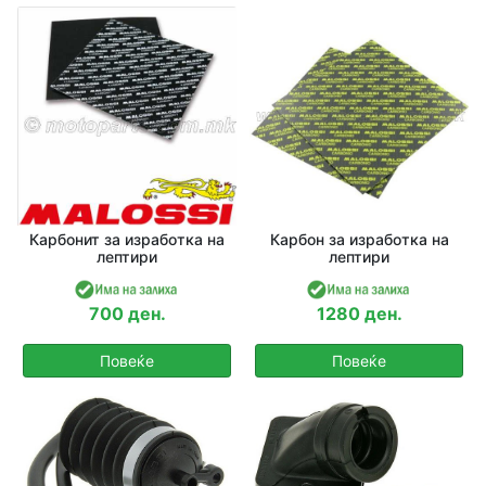
Одбери Година
Барај
Карбонит за изработка на
Карбон за изработка на
лептири
лептири
700 ден.
1280 ден.
Повеќе
Повеќе