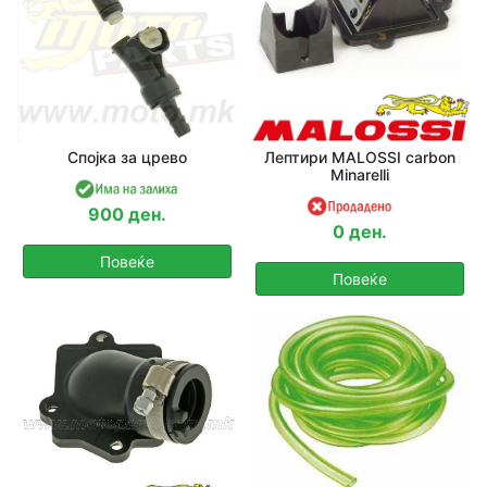
Спојка за црево
Лептири MALOSSI carbon
Minarelli
900 ден.
0 ден.
Повеќе
Повеќе