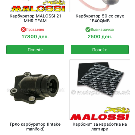
Карбуратор MALOSSI 21
Карбуратор 50 со саух
MHR TEAM
1E40QMB
17800 ден.
2500 ден.
Повеќе
Повеќе
Грло карбуратор (Intake
Карбонит за изработка на
manifold)
лептири