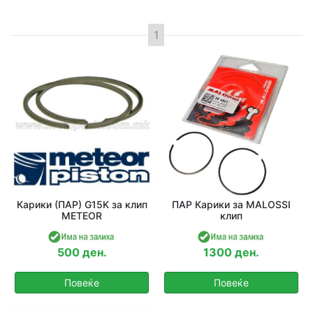
Одбери Година
Барај
Карики (ПАР) G15K за клип
ПАР Карики за MALOSSI
METEOR
клип
500 ден.
1300 ден.
Повеќе
Повеќе