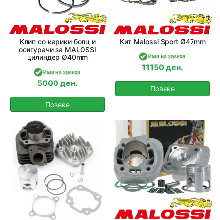
Клип со карики болц и
Кит Malossi Sport Ø47mm
осигурачи за MALOSSI
цилиндер Ø40mm
11150 ден.
5000 ден.
Повеќе
Повеќе