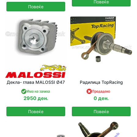
Повеќе
Повеќе
Декла- глава MALOSSI Ø47
Радилица TopRacing
2950 ден.
0 ден.
Повеќе
Повеќе