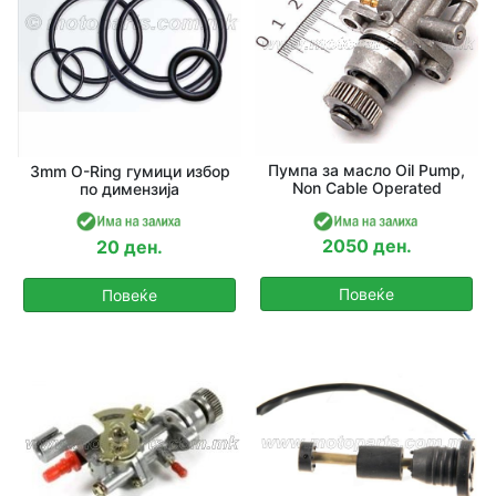
Пумпа за масло Oil Pump,
3mm O-Ring гумици избор
Non Cable Operated
по димензија
2050 ден.
20 ден.
Повеќе
Повеќе