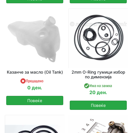
Казанче за масло (Oil Tank)
2mm O-Ring гумици избор
по димензија
0 ден.
20 ден.
Повеќе
Повеќе