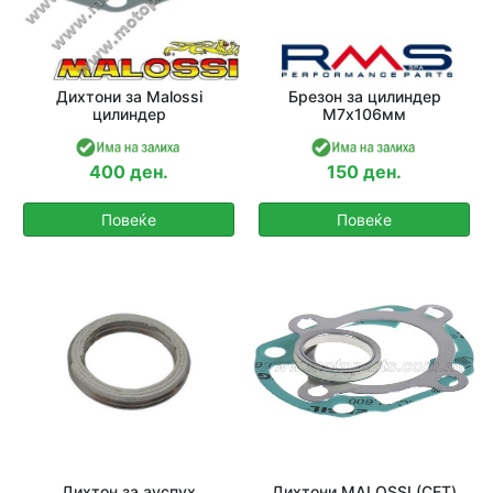
Дихтони за Malossi
Брезон за цилиндер
цилиндер
М7х106мм
400 ден.
150 ден.
Повеќе
Повеќе
Дихтон за ауспух
Дихтони MALOSSI (СЕТ)