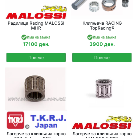
Радилица Racing MALOSSI
Клипњача RACING
MHR
TopRacing®
17100 ден.
3900 ден.
Повеќе
Повеќе
Лагерче за клипњача горно
Лагерче за клипњача горно