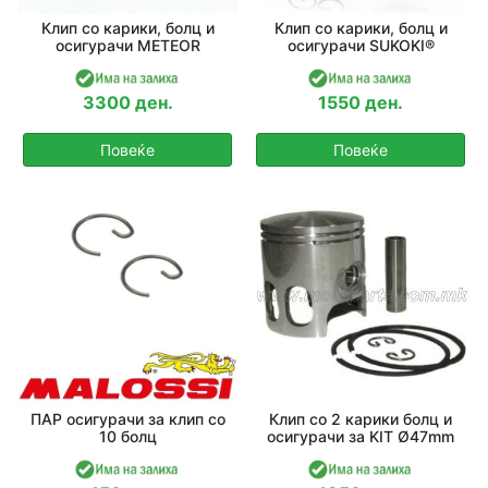
Клип со карики, болц и
Клип со карики, болц и
осигурачи METEOR
осигурачи SUKOKI®
3300 ден.
1550 ден.
Повеќе
Повеќе
ПАР осигурачи за клип со
Клип со 2 карики болц и
10 болц
осигурачи за KIT Ø47mm