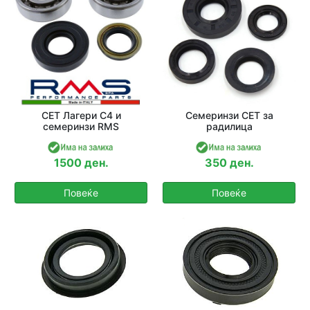
СЕТ Лагери C4 и
Семеринзи СЕТ за
семеринзи RMS
радилица
1500 ден.
350 ден.
Повеќе
Повеќе