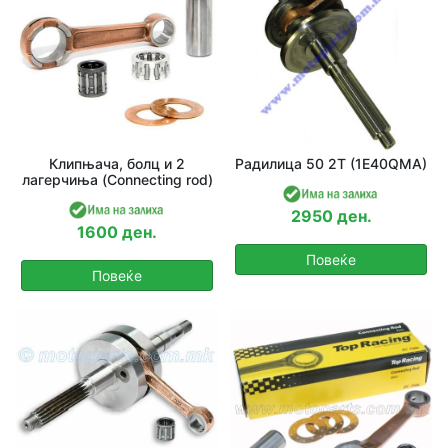
Клипњача, болц и 2
Радилица 50 2T (1E40QMA)
лагерчиња (Connecting rod)
2950 ден.
1600 ден.
Повеќе
Повеќе