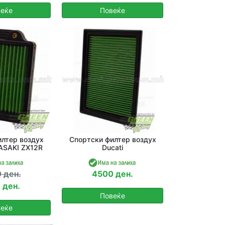
еќе
Повеќе
лтер воздух
Спортски филтер воздух
SAKI ZX12R
Ducati
 ден.
4500 ден.
 ден.
Повеќе
еќе