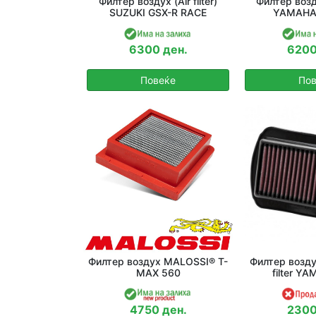
Филтер воздух (Air filter)
Филтер воздух
SUZUKI GSX-R RACE
YAMAHA 
6300 ден.
6200
Повеќе
Пов
Филтер воздух MALOSSI® T-
Филтер возду
MAX 560
filter Y
4750 ден.
2300