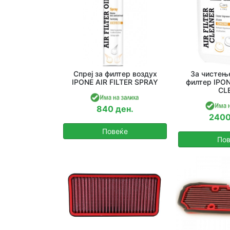
Спреј за филтер воздух
За чистењ
IPONE AIR FILTER SPRAY
филтер IPON
CL
840 ден.
2400
Повеќе
Пов