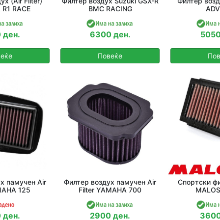
 (Air Filter)
Филтер воздух Suzuki GSX-R
Филтер возд
R1 RACE
BMC RACING
ADV
 ден.
6300 ден.
5050
еќе
Повеќе
Пов
х памучен Air
Филтер воздух памучен Air
Спортски фи
AMAHA 125
Filter YAMAHA 700
MALOS
 ден.
2900 ден.
3600