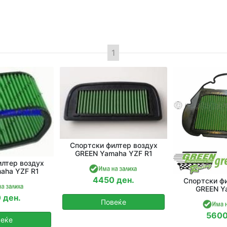
Спортски филтер воздух
GREEN Yamaha YZF R1
лтер воздух
aha YZF R1
4450 ден.
Спортски фи
GREEN Y
 ден.
Повеќе
5600
еќе