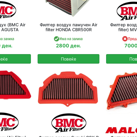
ух (BMC Air
Филтер воздух памучен Air
Филтер возд
MV AGUSTA
filter HONDA CBR500R
filter) 
 ден.
2800 ден.
7000
еќе
Повеќе
Пов