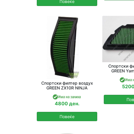
Повеќе
Спортски фи
GREEN Yam
Спортски филтер воздух
5200
GREEN ZX10R NINJA
Пов
4800 ден.
Повеќе