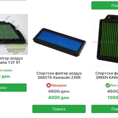
Пов
лтер воздух
aha YZF R1
Спортски филтер воздух
Спортски фи
 ден.
SIMOTA Kawasaki ZX6R
GREEN KAWA
еќе
4800 ден.
4600
4000 ден.
1000
Повеќе
Пов