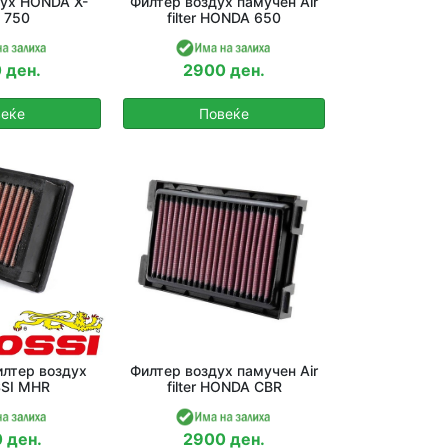
ух HONDA X-
Филтер воздух памучен Air
 750
filter HONDA 650
 ден.
2900 ден.
еќе
Повеќе
лтер воздух
Филтер воздух памучен Air
SI MHR
filter HONDA CBR
 ден.
2900 ден.