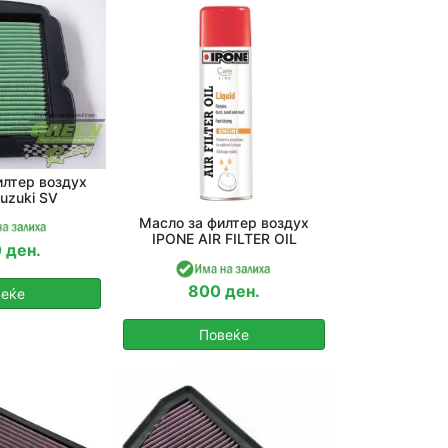
лтер воздух
uzuki SV
Масло за филтер воздух
IPONE AIR FILTER OIL
 ден.
800 ден.
еќе
Повеќе