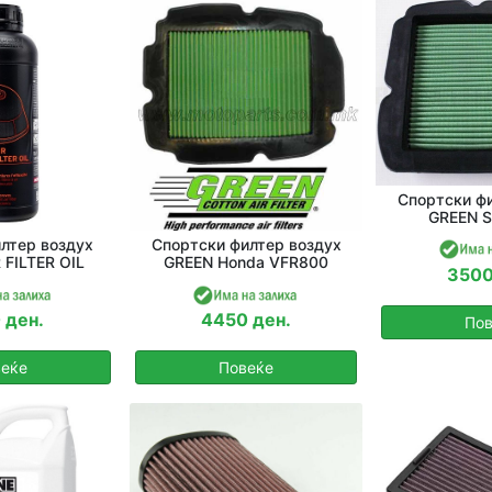
Спортски фи
GREEN S
лтер воздух
Спортски филтер воздух
FILTER OIL
GREEN Honda VFR800
3500
 ден.
4450 ден.
Пов
еќе
Повеќе