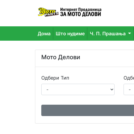
Дома
Што нудиме
Ч. П. Прашања
Мото Делови
Одбери Тип
Одб