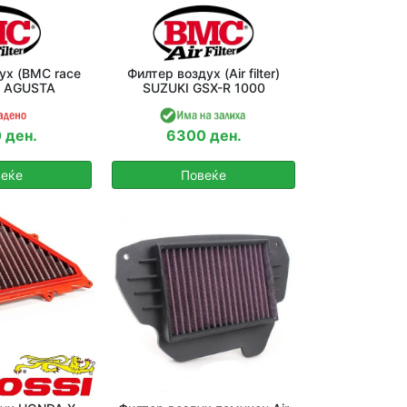
ух (BMC race
Филтер воздух (Air filter)
MV AGUSTA
SUZUKI GSX-R 1000
 ден.
6300 ден.
еќе
Повеќе