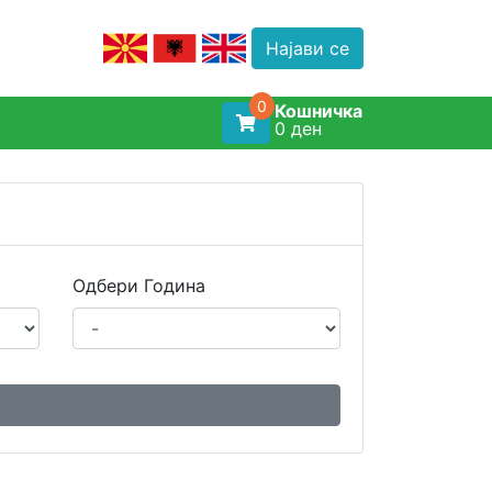
Најави се
0
Кошничка
0
ден
Одбери Година