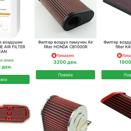
е воздушен
Филтер воздух памучен Air
Филтер возду
E AIR FILTER
filter HONDA CB1000R
filter 
EAN
3200 ден.
1900
 ден.
Повеќе
Пов
еќе