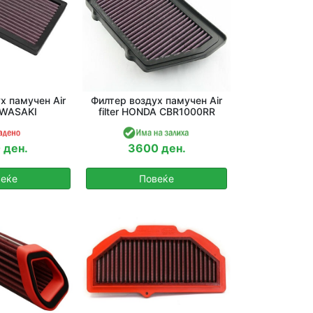
х памучен Air
Филтер воздух памучен Air
KAWASAKI
filter HONDA CBR1000RR
 ден.
3600 ден.
еќе
Повеќе